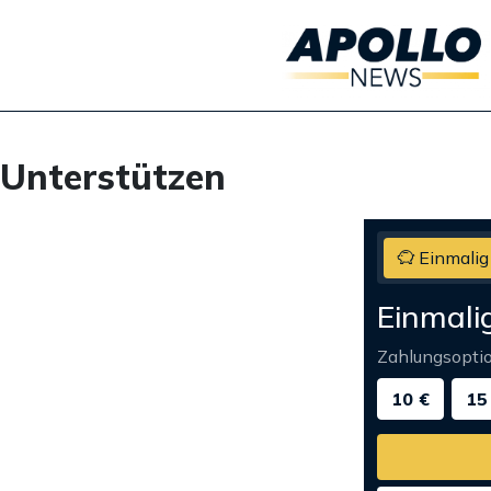
Unterstützen
Einmalig
Einmali
Zahlungsopti
10 €
15