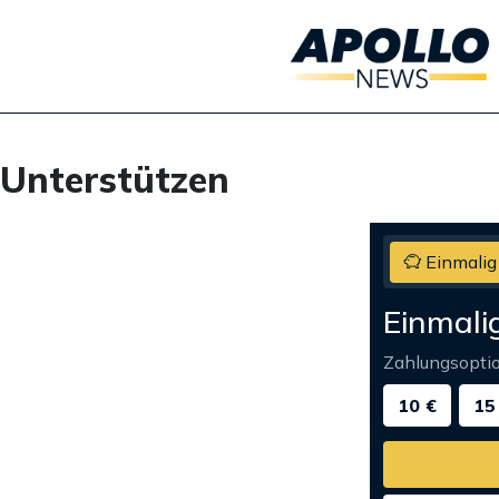
Unterstützen
Einmalig
Einmali
Zahlungsopti
10 €
15