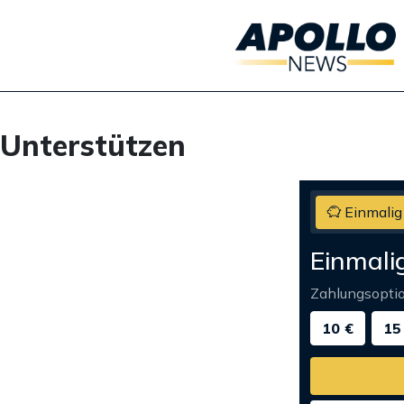
Unterstützen
Einmalig
Einmali
Zahlungsopti
10 €
15