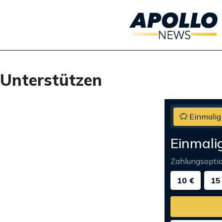
Unterstützen
Einmalig
Einmali
Zahlungsopti
10 €
15