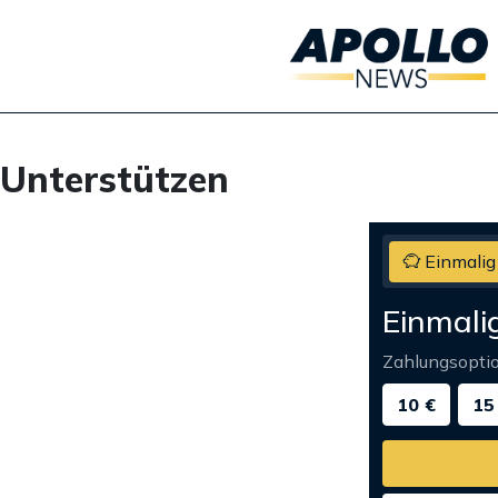
Unterstützen
Einmalig
Einmali
Zahlungsopti
10 €
15