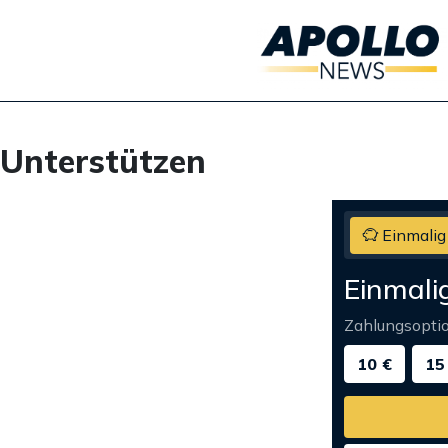
Unterstützen
Einmalig
Einmali
Zahlungsopti
10 €
15