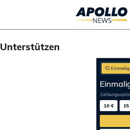
Unterstützen
Einmalig
Einmali
Zahlungsopti
10 €
15