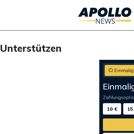
Unterstützen
Einmalig
Einmali
Zahlungsopti
10 €
15