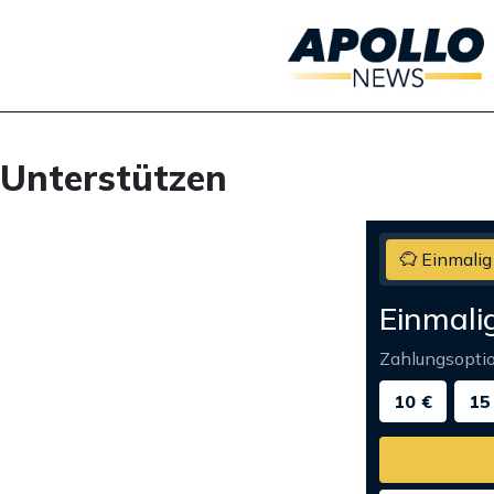
Unterstützen
Einmalig
Einmali
Zahlungsopti
10 €
15