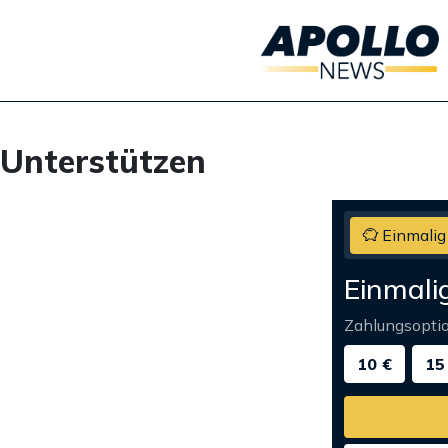
Unterstützen
Einmalig
Einmali
Zahlungsopti
10 €
15