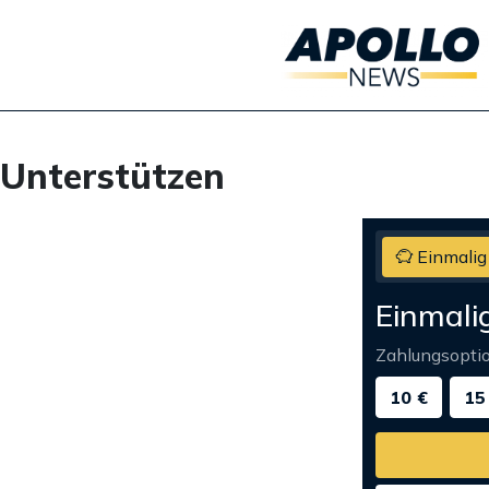
Unterstützen
Einmalig
Einmali
Zahlungsopti
10 €
15