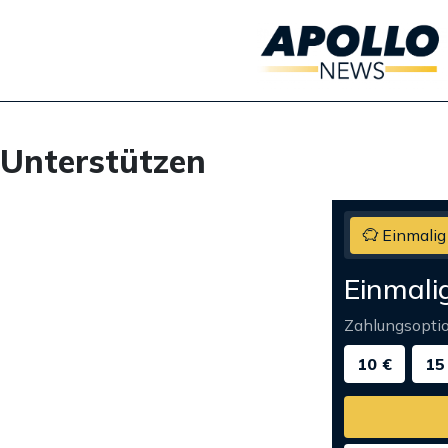
Unterstützen
Einmalig
Einmali
Zahlungsopti
10 €
15