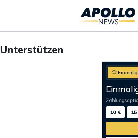
Unterstützen
Einmalig
Einmali
Zahlungsopti
10 €
15