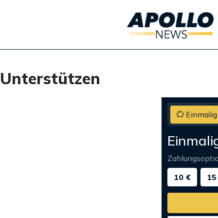
Unterstützen
Einmalig
Einmali
Zahlungsopti
10 €
15