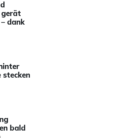
nd
 gerät
 – dank
hinter
e stecken
ung
en bald
n