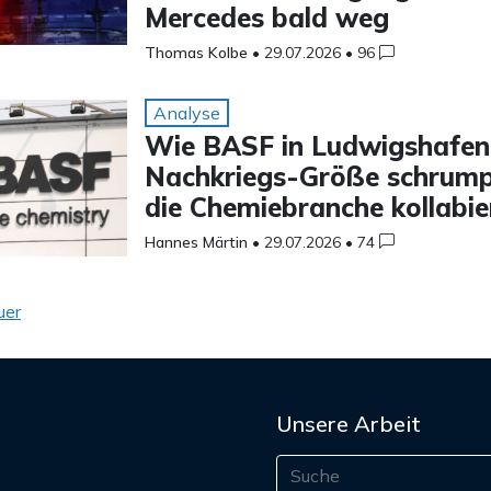
Mercedes bald weg
Thomas Kolbe
•
29.07.2026
•
96
Analyse
Wie BASF in Ludwigshafen
Nachkriegs-Größe schrump
die Chemiebranche kollabie
Hannes Märtin
•
29.07.2026
•
74
gsnavigation
uer
Unsere Arbeit