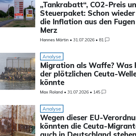
„Tankrabatt“, CO2-Preis u
Steuerpaket: Schon wieder
die Inflation aus den Fugen
Merz
Hannes Märtin
•
31.07.2026
•
81
Analyse
Migration als Waffe? Was 
der plötzlichen Ceuta-Well
könnte
Max Roland
•
31.07.2026
•
145
Analyse
Wegen dieser EU-Verordn
könnten die Ceuta-Migrant
auch in Deutschland stehe