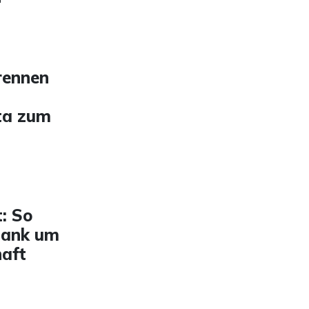
rennen
ta zum
: So
sbank um
haft