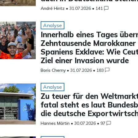
André Hintz
•
31.07.2026
•
141
Analyse
Innerhalb eines Tages über
Zehntausende Marokkaner
Spaniens Exklave: Wie Ceu
Ziel einer Invasion wurde
Boris Cherny
•
31.07.2026
•
183
Analyse
Zu teuer für den Weltmarkt
fatal steht es laut Bunde
die deutsche Exportwirtsc
Hannes Märtin
•
30.07.2026
•
97