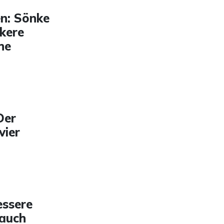
en: Sönke
nkere
he
Der
vier
essere
 auch