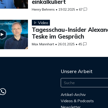
einkalkuliert
Henry Behrens
•
19.02.2025
•
67
Video
Tagesschau-Insider Alexan
Teske im Gespräch
Max Mannhart
•
26.01.2025
•
45
Unsere Arbeit
Artikel-Archiv
Videos & Podcasts
Newsletter