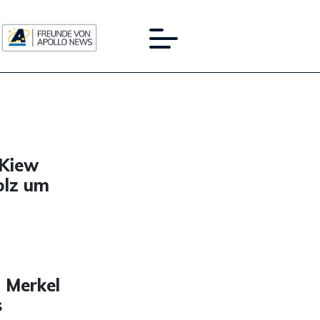
 Kiew
holz um
 Merkel
s